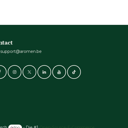
ntact
support@aromen.be
urch
- Die #1
Open-Source-E-Commerce