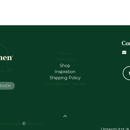
Co
Home
Über uns
Shop
Inspiration
Shipping Policy
Kontaktieren Sie uns
 TOUCH
timmungen
©
Aromen
Unterstützt d