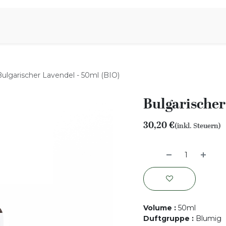
iration
Aromen Familie
Bulgarischer Lavendel - 50ml (BIO)
Bulgarischer
30,20
€
(inkl. Steuern)
Volume
:
50ml
Duftgruppe
:
Blumig