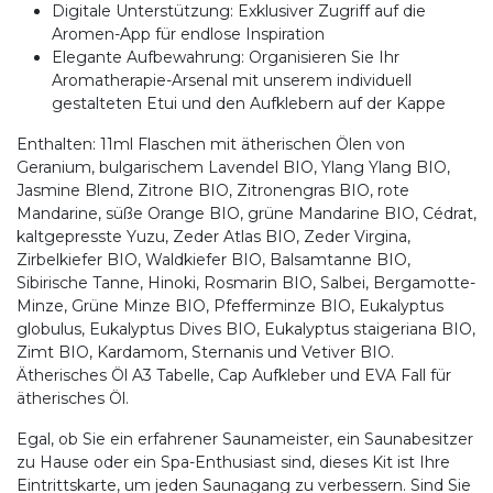
Digitale Unterstützung: Exklusiver Zugriff auf die
Aromen-App für endlose Inspiration
Elegante Aufbewahrung: Organisieren Sie Ihr
Aromatherapie-Arsenal mit unserem individuell
gestalteten Etui und den Aufklebern auf der Kappe
Enthalten: 11ml Flaschen mit ätherischen Ölen von
Geranium, bulgarischem Lavendel BIO, Ylang Ylang BIO,
Jasmine Blend, Zitrone BIO, Zitronengras BIO, rote
Mandarine, süße Orange BIO, grüne Mandarine BIO, Cédrat,
kaltgepresste Yuzu, Zeder Atlas BIO, Zeder Virgina,
Zirbelkiefer BIO, Waldkiefer BIO, Balsamtanne BIO,
Sibirische Tanne, Hinoki, Rosmarin BIO, Salbei, Bergamotte-
Minze, Grüne Minze BIO, Pfefferminze BIO, Eukalyptus
globulus, Eukalyptus Dives BIO, Eukalyptus staigeriana BIO,
Zimt BIO, Kardamom, Sternanis und Vetiver BIO.
Ätherisches Öl A3 Tabelle, Cap Aufkleber und EVA Fall für
ätherisches Öl.
Egal, ob Sie ein erfahrener Saunameister, ein Saunabesitzer
zu Hause oder ein Spa-Enthusiast sind, dieses Kit ist Ihre
Eintrittskarte, um jeden Saunagang zu verbessern. Sind Sie