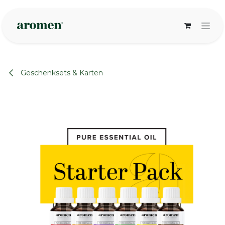
Zum Inhalt springen
Geschenksets & Karten
None