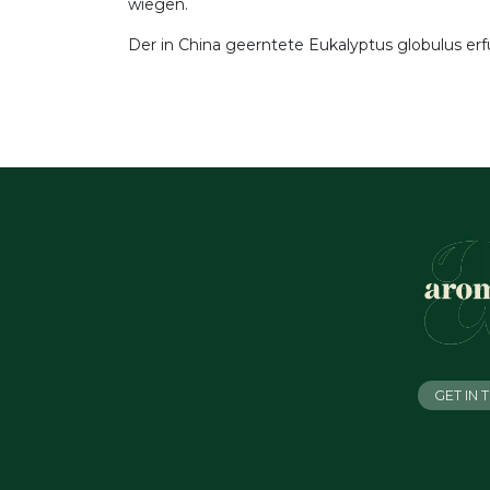
wiegen.
Der in China geerntete Eukalyptus globulus erf
GET IN