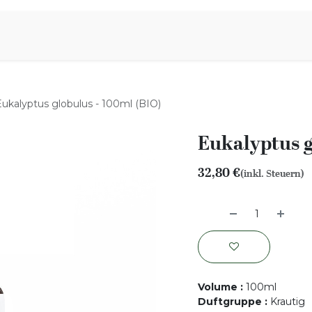
iration
Aromen Familie
Eukalyptus globulus - 100ml (BIO)
Eukalyptus g
32,80
€
(inkl. Steuern)
Volume
:
100ml
Duftgruppe
:
Krautig