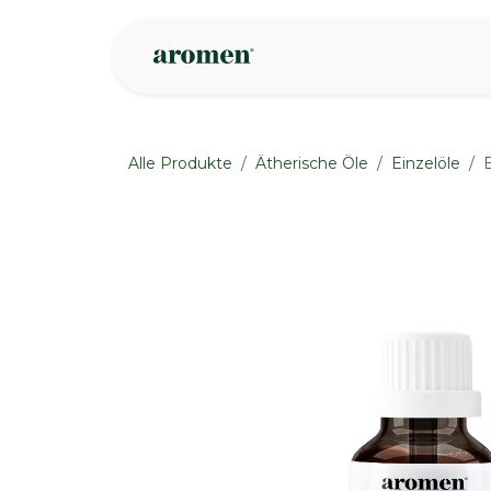
Zum Inhalt springen
Geschäft
Insp
Alle Produkte
Ätherische Öle
Einzelöle
None
None