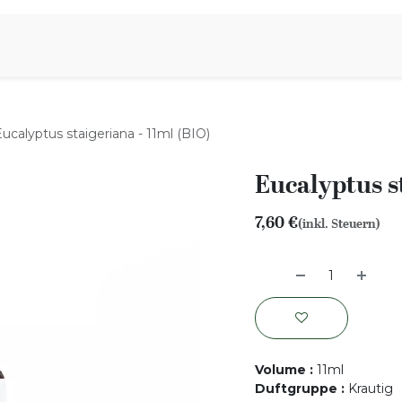
iration
Aromen Familie
ucalyptus staigeriana - 11ml (BIO)
Eucalyptus st
7,60
€
(inkl. Steuern)
Volume
:
11ml
Duftgruppe
:
Krautig