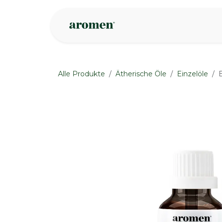
Zum Inhalt springen
Geschäft
Insp
Alle Produkte
Ätherische Öle
Einzelöle
E
None
None