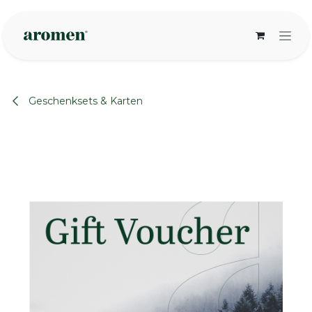
Zum Inhalt springen
Geschenksets & Karten
None