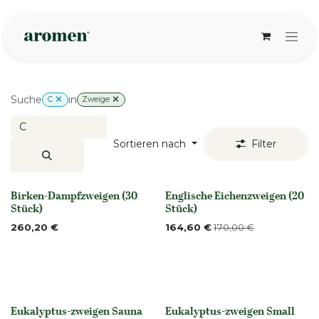
Zum Inhalt springen
Suche
in
C
Zweige
Sortieren nach
Filter
Birken-Dampfzweigen (30
Englische Eichenzweigen (20
Nicht vorrättig
None
Stück)
Stück)
260,20
€
164,60
€
170,00
€
Eukalyptus-zweigen Sauna
Eukalyptus-zweigen Small
None