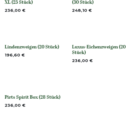
Nicht vorrättig
XL (25 Stück)
(30 Stück)
236,00
€
248,10
€
Lindenzweigen (20 Stück)
Luxus-Eichenzweigen (20
Nicht vorrättig
None
Stück)
196,60
€
236,00
€
Pirts Spirit Box (28 Stück)
None
236,00
€