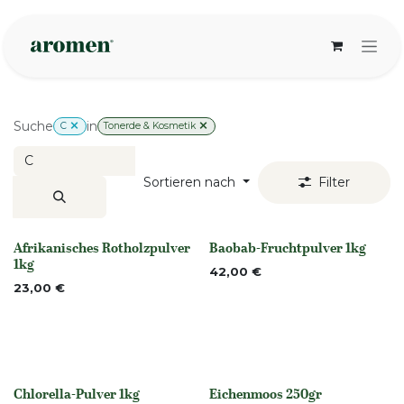
Zum Inhalt springen
Suche
in
C
Tonerde & Kosmetik
Sortieren nach
Filter
Afrikanisches Rotholzpulver
Baobab-Fruchtpulver 1kg
Nicht vorrättig
None
1kg
42,00
€
23,00
€
Chlorella-Pulver 1kg
Eichenmoos 250gr
None
None