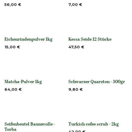
56,00
€
7,00
€
Eichenrindenpulver 1kg
Kessa Seide 12 Stücke
None
None
15,00
€
47,50
€
Matcha-Pulver 1kg
Schwarzer Quarzton - 500gr
None
None
64,00
€
9,80
€
Seifenbeutel Baumwolle -
Turkish cofee scrub - 2kg
None
Torba
42,00
€