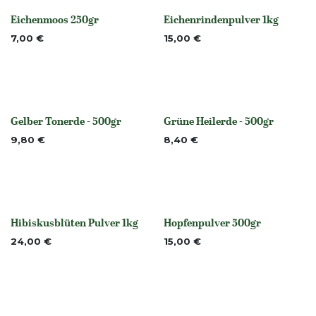
Eichenmoos 250gr
Eichenrindenpulver 1kg
None
None
7,00
€
15,00
€
Gelber Tonerde - 500gr
Grüne Heilerde - 500gr
None
None
9,80
€
8,40
€
Hibiskusblüten Pulver 1kg
Hopfenpulver 500gr
Nicht vorrättig
None
24,00
€
15,00
€