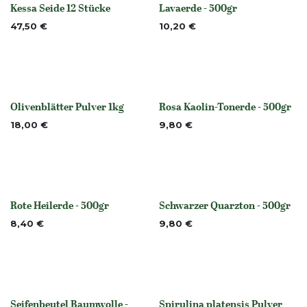
Kessa Seide 12 Stücke
Lavaerde - 500gr
None
None
47,50
€
10,20
€
Olivenblätter Pulver 1kg
Rosa Kaolin-Tonerde - 500gr
None
None
18,00
€
9,80
€
Rote Heilerde - 500gr
Schwarzer Quarzton - 500gr
None
None
8,40
€
9,80
€
Seifenbeutel Baumwolle -
Spirulina platensis Pulver