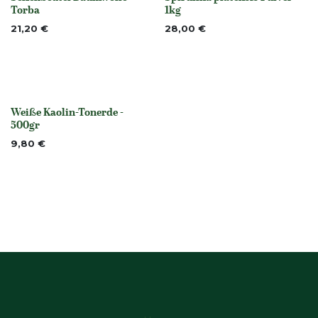
Nicht vorrättig
None
Torba
1kg
21,20
€
28,00
€
Weiße Kaolin-Tonerde -
None
500gr
9,80
€