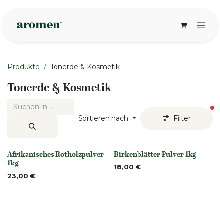
Zum Inhalt springen
Produkte
Tonerde & Kosmetik
Tonerde & Kosmetik
ak
Sortieren nach
Filter
Afrikanisches Rotholzpulver
Birkenblätter Pulver 1kg
Nicht vorrättig
None
1kg
18,00
€
23,00
€