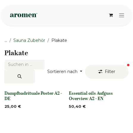
Zum Inhalt springen
...
Sauna Zubehör
Plakate
Plakate
ak
Sortieren nach
Filter
Dampfbadrituale Poster A2 -
Essential oils Aufguss
None
None
DE
Overview A2 - EN
25,00
€
50,40
€