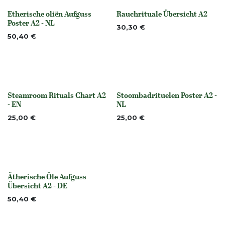
Etherische oliën Aufguss
Rauchrituale Übersicht A2
None
None
Poster A2 - NL
30,30
€
50,40
€
Steamroom Rituals Chart A2
Stoombadrituelen Poster A2 -
None
None
- EN
NL
25,00
€
25,00
€
Ätherische Öle Aufguss
None
Übersicht A2 - DE
50,40
€