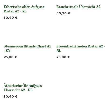
Etherische oliën Aufguss
Rauchrituale Übersicht A2
None
None
Poster A2 - NL
30,30
€
50,40
€
Steamroom Rituals Chart A2
Stoombadrituelen Poster A2 -
None
None
- EN
NL
25,00
€
25,00
€
Ätherische Öle Aufguss
None
Übersicht A2 - DE
50,40
€