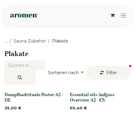
Zum Inhalt springen
...
Sauna Zubehör
Plakate
Plakate
ak
Sortieren nach
Filter
Dampfbadrituale Poster A2 -
Essential oils Aufguss
None
None
DE
Overview A2 - EN
25,00
€
50,40
€