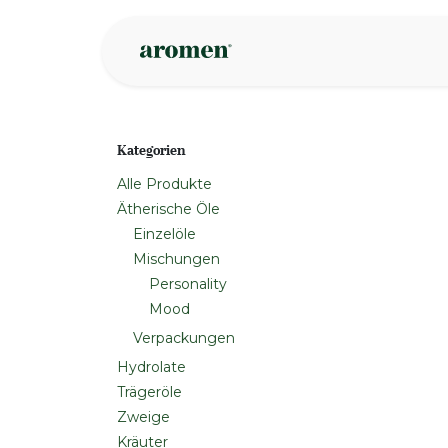
Zum Inhalt springen
Geschäft
Insp
Kategorien
Alle Produkte
Ätherische Öle
Einzelöle
Mischungen
Personality
Mood
Verpackungen
Hydrolate
Trägeröle
Zweige
Kräuter