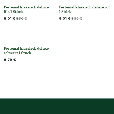
Pestemal klassisch deluxe
Pestemal klassisch deluxe rot
None
None
lila 1 Stück
1 Stück
8,01
€
8,90
€
8,01
€
8,90
€
Pestemal klassisch deluxe
Nicht vorrättig
schwarz 1 Stück
9,79
€