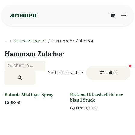
Zum Inhalt springen
...
Sauna Zubehör
Hammam Zubehor
Hammam Zubehor
ak
Sortieren nach
Filter
Botanic Mistifyer Spray
Pestemal klassisch deluxe
None
Nicht vorrättig
blau 1 Stück
10,50
€
8,01
€
8,90
€