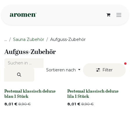
Zum Inhalt springen
...
Sauna Zubehör
Aufguss-Zubehör
Aufguss-Zubehör
ak
Sortieren nach
Filter
Pestemal klassisch deluxe
Pestemal klassisch deluxe
Nicht vorrättig
None
blau 1 Stück
lila 1 Stück
8,01
€
8,90
€
8,01
€
8,90
€