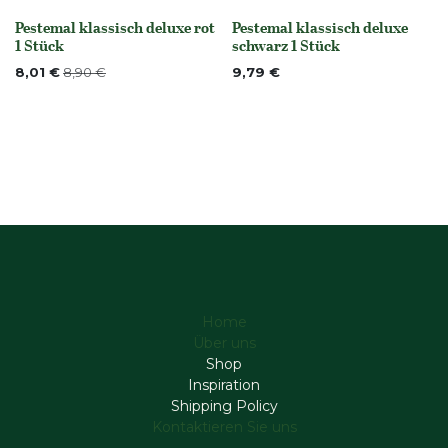
Pestemal klassisch deluxe rot
Pestemal klassisch deluxe
None
Nicht vorrättig
1 Stück
schwarz 1 Stück
8,01
€
8,90
€
9,79
€
Home
Über uns
Shop
Inspiration
Shipping Policy
Kontaktieren Sie uns