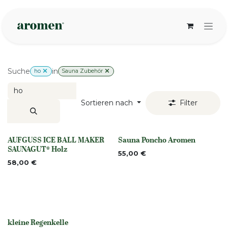
Zum Inhalt springen
Suche
in
ho
Sauna Zubehör
Sortieren nach
Filter
AUFGUSS ICE BALL MAKER
Sauna Poncho Aromen
None
None
SAUNAGUT® Holz
55,00
€
58,00
€
kleine Regenkelle
None