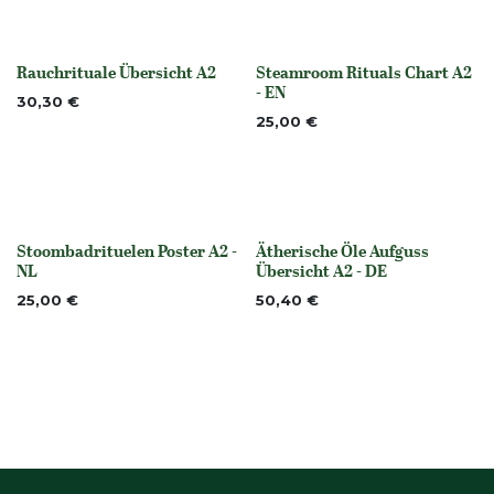
Rauchrituale Übersicht A2
Steamroom Rituals Chart A2
None
None
- EN
30,30
€
25,00
€
Stoombadrituelen Poster A2 -
Ätherische Öle Aufguss
None
None
NL
Übersicht A2 - DE
25,00
€
50,40
€