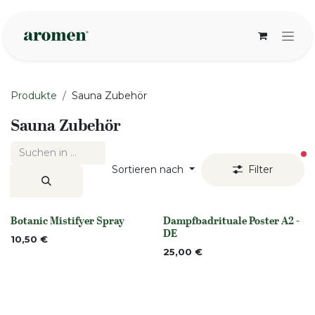
Zum Inhalt springen
Produkte
Sauna Zubehör
Sauna Zubehör
ak
Sortieren nach
Filter
Botanic Mistifyer Spray
Dampfbadrituale Poster A2 -
None
None
DE
10,50
€
25,00
€