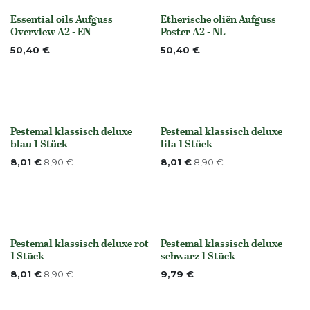
Essential oils Aufguss
Etherische oliën Aufguss
None
None
Overview A2 - EN
Poster A2 - NL
50,40
€
50,40
€
Pestemal klassisch deluxe
Pestemal klassisch deluxe
Nicht vorrättig
None
blau 1 Stück
lila 1 Stück
8,01
€
8,90
€
8,01
€
8,90
€
Pestemal klassisch deluxe rot
Pestemal klassisch deluxe
None
Nicht vorrättig
1 Stück
schwarz 1 Stück
8,01
€
8,90
€
9,79
€