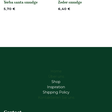
Yerba santa smudge
Zeder smudge
None
None
5,70
€
6,40
€
Home
Über uns
Shop
Inspiration
Shipping Policy
Kontaktieren Sie uns