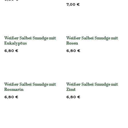
7,00
€
Weißer Salbei Smudge mit
Weißer Salbei Smudge mit
None
None
Eukalyptus
Rosen
6,80
€
6,80
€
Weißer Salbei Smudge mit
Weißer Salbei Smudge mit
None
None
Rosmarin
Zimt
6,80
€
6,80
€