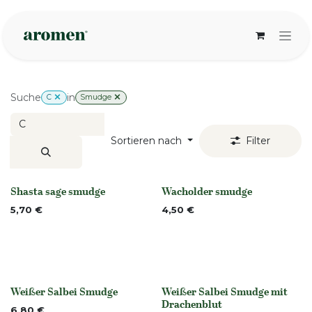
Zum Inhalt springen
Suche
in
C
Smudge
Sortieren nach
Filter
Shasta sage smudge
Wacholder smudge
None
None
5,70
€
4,50
€
Weißer Salbei Smudge
Weißer Salbei Smudge mit
None
None
Drachenblut
6,80
€