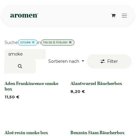
Zum Inhalt springen
Suche
in
smoke
Harze & Kräuter
Sortieren nach
Filter
Aden Frankincense smoke
Alantwurzel Räucherbox
None
None
box
8,20
€
11,50
€
Aloë resin smoke box
Benzoin Siam Räucherbox
None
None