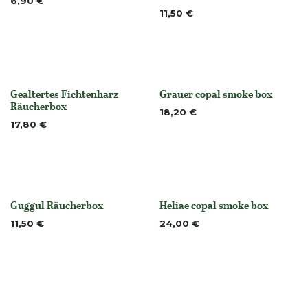
6,90
€
11,50
€
Gealtertes Fichtenharz
Grauer copal smoke box
None
Nicht vorrättig
Räucherbox
18,20
€
17,80
€
Guggul Räucherbox
Heliae copal smoke box
None
Nicht vorrättig
11,50
€
24,00
€