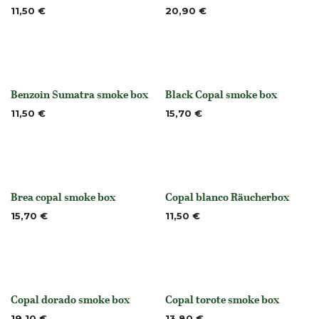
11,50
€
20,90
€
Benzoin Sumatra smoke box
Black Copal smoke box
None
Nicht vorrättig
11,50
€
15,70
€
Brea copal smoke box
Copal blanco Räucherbox
Nicht vorrättig
Nicht vorrättig
15,70
€
11,50
€
Copal dorado smoke box
Copal torote smoke box
19,10
€
13,80
€