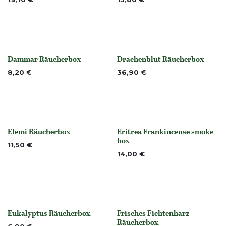
Nicht vorrättig
Nicht vorrättig
Dammar Räucherbox
Drachenblut Räucherbox
None
None
8,20
€
36,90
€
Elemi Räucherbox
Eritrea Frankincense smoke
None
None
box
11,50
€
14,00
€
Eukalyptus Räucherbox
Frisches Fichtenharz
None
None
Räucherbox