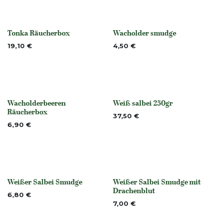
Tonka Räucherbox
Wacholder smudge
None
None
19,10
€
4,50
€
Wacholderbeeren
Weiß salbei 250gr
None
Nicht vorrättig
Räucherbox
37,50
€
6,90
€
Weißer Salbei Smudge
Weißer Salbei Smudge mit
None
None
Drachenblut
6,80
€
7,00
€