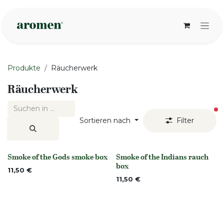
Zum Inhalt springen
Produkte
Räucherwerk
Räucherwerk
ak
Sortieren nach
Filter
Smoke of the Gods smoke box
Smoke of the Indians rauch
None
None
box
11,50
€
11,50
€