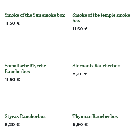
Smoke of the Sun smoke box
Smoke of the temple smoke
None
None
box
11,50
€
11,50
€
Somalische Myrrhe
Sternanis Räucherbox
None
None
Räucherbox
8,20
€
11,50
€
Styrax Räucherbox
Thymian Räucherbox
None
None
8,20
€
6,90
€