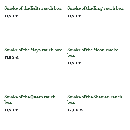
Smoke of the Kelts rauch box
Smoke of the King rauch box
None
None
11,50
€
11,50
€
Smoke of the Maya rauch box
Smoke of the Moon smoke
None
None
box
11,50
€
11,50
€
Smoke of the Queen rauch
Smoke of the Shaman rauch
None
None
box
box
11,50
€
12,00
€