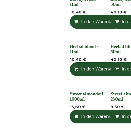
None
None
11ml
50ml
10,40
€
40,10
€
In den Warenkorb
In d
Herbal blend -
Herbal ble
None
None
11ml
50ml
10,40
€
40,10
€
In den Warenkorb
In d
Sweet almondoil -
Sweet alm
None
None
1000ml
250ml
15,60
€
9,50
€
In den Warenkorb
In d