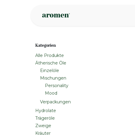
Zum Inhalt springen
Geschäft
Insp
Kategorien
Alle Produkte
Ätherische Öle
Einzelöle
Mischungen
Personality
Mood
Verpackungen
Hydrolate
Trägeröle
Zweige
Kräuter