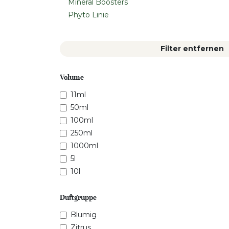
Mineral Boosters
Phyto Linie
Filter entfernen
Volume
11ml
50ml
100ml
250ml
1000ml
5l
10l
Duftgruppe
Blumig
Zitrus