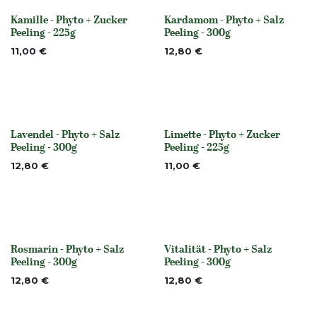
Kamille - Phyto + Zucker
Kardamom - Phyto + Salz
None
None
Peeling - 225g
Peeling - 300g
11,00
€
12,80
€
Lavendel - Phyto + Salz
Limette - Phyto + Zucker
None
None
Peeling - 300g
Peeling - 225g
12,80
€
11,00
€
Rosmarin - Phyto + Salz
Vitalität - Phyto + Salz
None
None
Peeling - 300g
Peeling - 300g
12,80
€
12,80
€