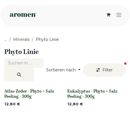
Zum Inhalt springen
...
Minerals
Phyto Linie
Phyto Linie
ak
Sortieren nach
Filter
Atlas Zeder - Phyto + Salz
Eukalyptus - Phyto + Salz
None
None
Peeling - 300g
Peeling - 300g
12,80
€
12,80
€