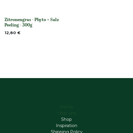
Zitronengras - Phyto + Salz
None
Peeling - 300g
12,80
€
Home
Über uns
Shop
Inspiration
Shipping Policy