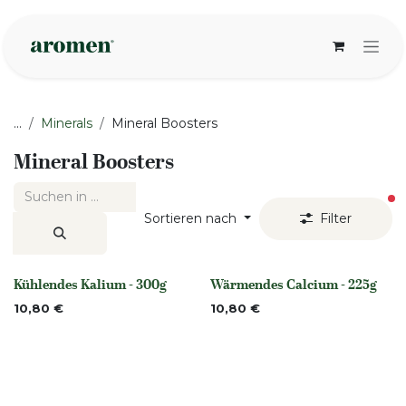
Zum Inhalt springen
...
Minerals
Mineral Boosters
Mineral Boosters
ak
Sortieren nach
Filter
Kühlendes Kalium - 300g
Wärmendes Calcium - 225g
None
None
10,80
€
10,80
€