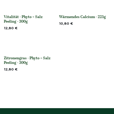
Vitalität - Phyto + Salz
Wärmendes Calcium - 225g
None
None
Peeling - 300g
10,80
€
12,80
€
Zitronengras - Phyto + Salz
None
Peeling - 300g
12,80
€