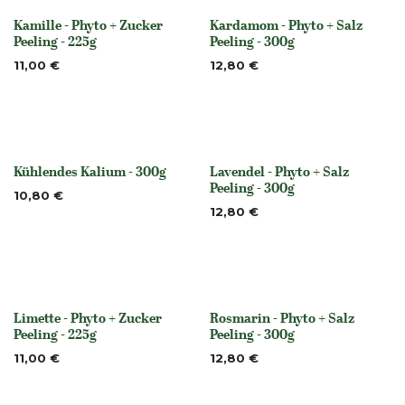
Kamille - Phyto + Zucker
Kardamom - Phyto + Salz
None
None
Peeling - 225g
Peeling - 300g
11,00
€
12,80
€
Kühlendes Kalium - 300g
Lavendel - Phyto + Salz
None
None
Peeling - 300g
10,80
€
12,80
€
Limette - Phyto + Zucker
Rosmarin - Phyto + Salz
None
None
Peeling - 225g
Peeling - 300g
11,00
€
12,80
€