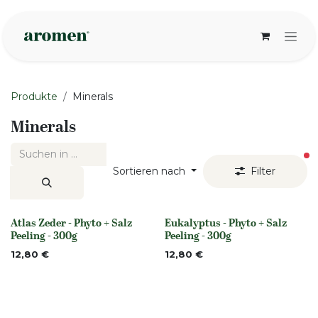
Zum Inhalt springen
Produkte
Minerals
Minerals
ak
Sortieren nach
Filter
Atlas Zeder - Phyto + Salz
Eukalyptus - Phyto + Salz
None
None
Peeling - 300g
Peeling - 300g
12,80
€
12,80
€