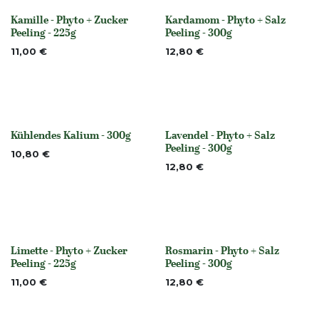
Kamille - Phyto + Zucker
Kardamom - Phyto + Salz
None
None
Peeling - 225g
Peeling - 300g
11,00
€
12,80
€
Kühlendes Kalium - 300g
Lavendel - Phyto + Salz
None
None
Peeling - 300g
10,80
€
12,80
€
Limette - Phyto + Zucker
Rosmarin - Phyto + Salz
None
None
Peeling - 225g
Peeling - 300g
11,00
€
12,80
€