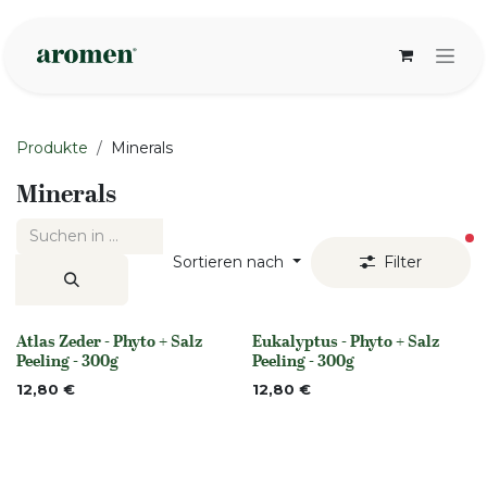
Zum Inhalt springen
Produkte
Minerals
Minerals
ak
Sortieren nach
Filter
Atlas Zeder - Phyto + Salz
Eukalyptus - Phyto + Salz
None
None
Peeling - 300g
Peeling - 300g
12,80
€
12,80
€