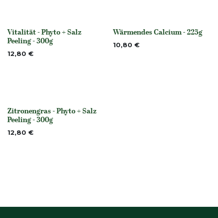
Vitalität - Phyto + Salz
Wärmendes Calcium - 225g
None
None
Peeling - 300g
10,80
€
12,80
€
Zitronengras - Phyto + Salz
None
Peeling - 300g
12,80
€