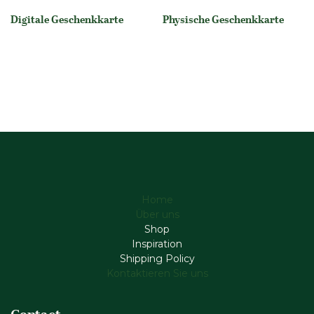
Digitale Geschenkkarte
Physische Geschenkkarte
None
None
Home
Über uns
Shop
Inspiration
Shipping Policy
Kontaktieren Sie uns