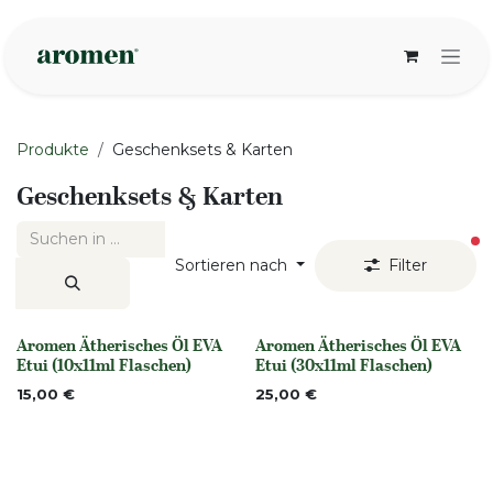
Zum Inhalt springen
Produkte
Geschenksets & Karten
Geschenksets & Karten
ak
Sortieren nach
Filter
Aromen Ätherisches Öl EVA
Aromen Ätherisches Öl EVA
None
None
Etui (10x11ml Flaschen)
Etui (30x11ml Flaschen)
15,00
€
25,00
€