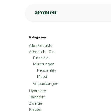
Zum Inhalt springen
Geschäft
Insp
Kategorien
Alle Produkte
Ätherische Öle
Einzelöle
Mischungen
Personality
Mood
Verpackungen
Hydrolate
Trägeröle
Zweige
Kräuter