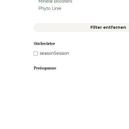
Mineral Boosters
Phyto Linie
Filter entfernen
Stichwörter
seasonSession
Preisspanne