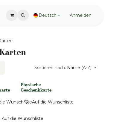
Deutsch
Anmelden
Karten
 Karten
Sortieren nach:
Name (A-Z)
Physische
None
karte
Geschenkkarte
die Wunschliste
Auf die Wunschliste
Auf die Wunschliste