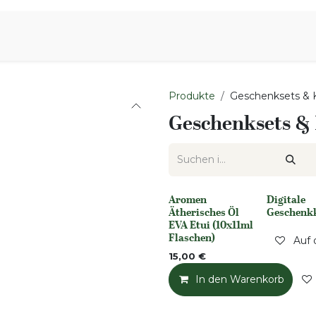
iration
Aromen Familie
Produkte
Geschenksets & 
Geschenksets &
Aromen
Digitale
None
None
Ätherisches Öl
Geschenk
EVA Etui (10x11ml
Flaschen)
Auf 
15,00
€
In den Warenkorb