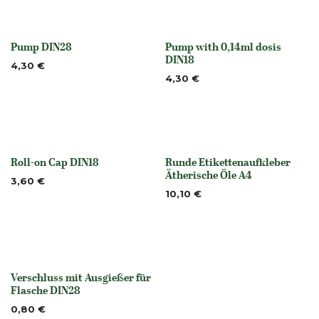
Pump DIN28
Pump with 0,14ml dosis
Nicht vorrättig
None
DIN18
4,30
€
4,30
€
Roll-on Cap DIN18
Runde Etikettenaufkleber
None
None
Ätherische Öle A4
3,60
€
10,10
€
Verschluss mit Ausgießer für
None
Flasche DIN28
0,80
€