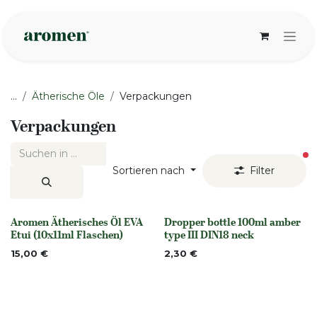
Zum Inhalt springen
...
Ätherische Öle
Verpackungen
Verpackungen
ak
Sortieren nach
Filter
Aromen Ätherisches Öl EVA
Dropper bottle 100ml amber
None
None
Etui (10x11ml Flaschen)
type III DIN18 neck
15,00
€
2,30
€