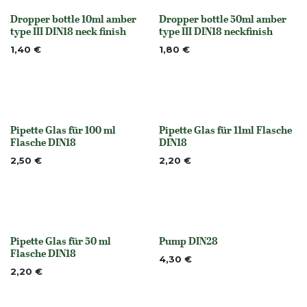
Dropper bottle 10ml amber
Dropper bottle 50ml amber
None
None
type III DIN18 neck finish
type III DIN18 neckfinish
1,40
€
1,80
€
Pipette Glas für 100 ml
Pipette Glas für 11ml Flasche
None
None
Flasche DIN18
DIN18
2,50
€
2,20
€
Pipette Glas für 50 ml
Pump DIN28
None
Nicht vorrättig
Flasche DIN18
4,30
€
2,20
€