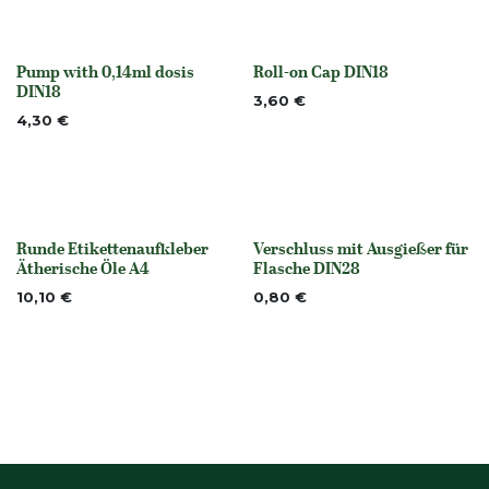
Pump with 0,14ml dosis
Roll-on Cap DIN18
None
None
DIN18
3,60
€
4,30
€
Runde Etikettenaufkleber
Verschluss mit Ausgießer für
None
None
Ätherische Öle A4
Flasche DIN28
10,10
€
0,80
€