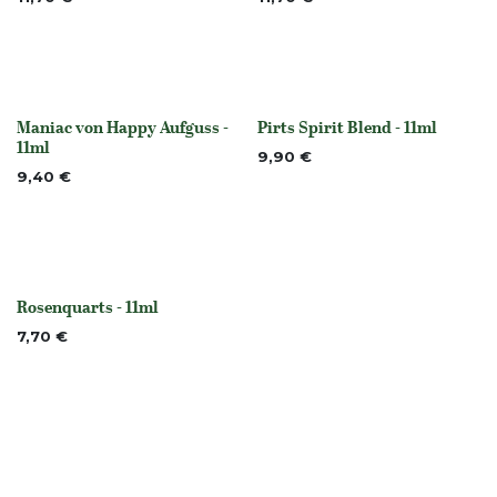
Maniac von Happy Aufguss -
Pirts Spirit Blend - 11ml
None
Nicht vorrättig
11ml
9,90
€
9,40
€
Rosenquarts - 11ml
None
7,70
€