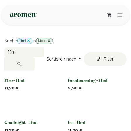
Zum Inhalt springen
Suche
in
11ml
Mood
Sortieren nach
Filter
Fire - 11ml
Goodmorning - 11ml
Nicht vorrättig
None
11,70
€
9,90
€
Goodnight - 11ml
Ice - 11ml
None
None
11,70
€
11,70
€