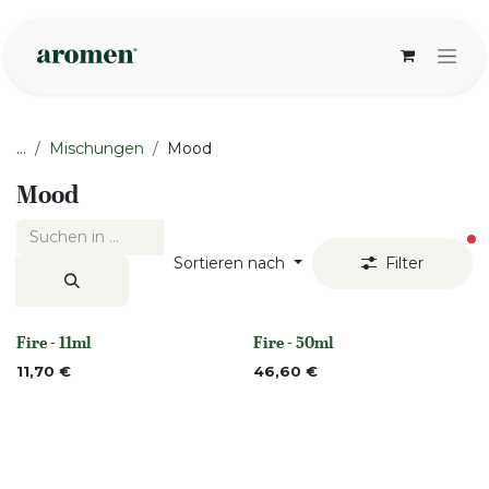
Zum Inhalt springen
...
Mischungen
Mood
Mood
ak
Sortieren nach
Filter
Fire - 11ml
Fire - 50ml
Nicht vorrättig
Nicht vorrättig
11,70
€
46,60
€