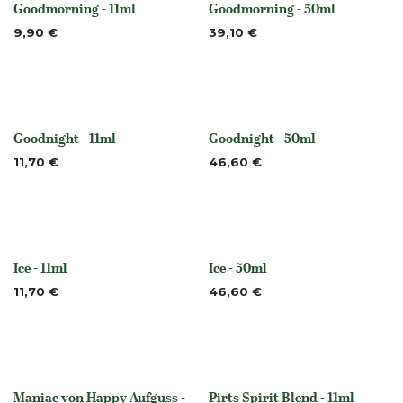
Goodmorning - 11ml
Goodmorning - 50ml
None
None
9,90
€
39,10
€
Goodnight - 11ml
Goodnight - 50ml
None
None
11,70
€
46,60
€
Ice - 11ml
Ice - 50ml
None
None
11,70
€
46,60
€
Maniac von Happy Aufguss -
Pirts Spirit Blend - 11ml