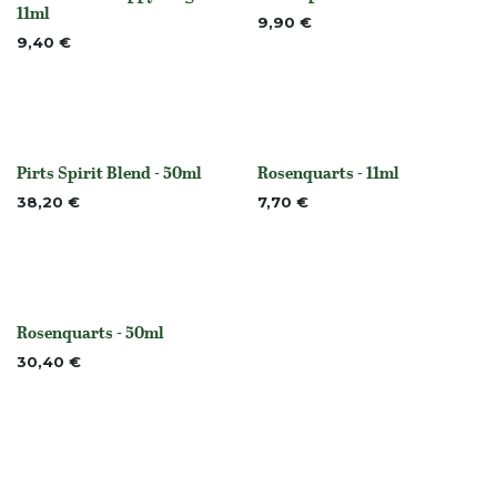
None
Nicht vorrättig
11ml
9,90
€
9,40
€
Pirts Spirit Blend - 50ml
Rosenquarts - 11ml
Nicht vorrättig
None
38,20
€
7,70
€
Rosenquarts - 50ml
None
30,40
€