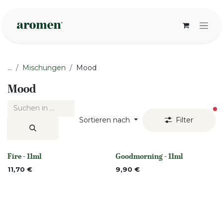
Zum Inhalt springen
...
Mischungen
Mood
Mood
ak
Sortieren nach
Filter
Fire - 11ml
Goodmorning - 11ml
Nicht vorrättig
None
11,70
€
9,90
€