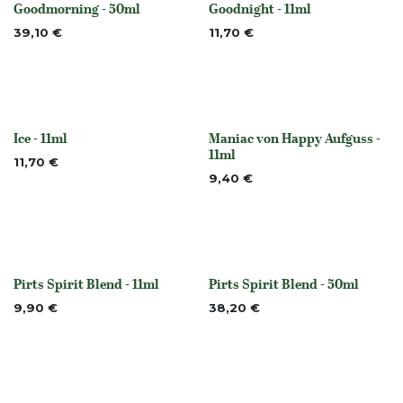
Goodmorning - 50ml
Goodnight - 11ml
None
None
39,10
€
11,70
€
Ice - 11ml
Maniac von Happy Aufguss -
None
None
11ml
11,70
€
9,40
€
Pirts Spirit Blend - 11ml
Pirts Spirit Blend - 50ml
Nicht vorrättig
Nicht vorrättig
9,90
€
38,20
€