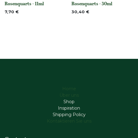
Rosenquarts - 11ml
Rosenquarts - 50ml
None
None
7,70
€
30,40
€
Home
Über uns
Shop
Inspiration
Shipping Policy
Kontaktieren Sie uns