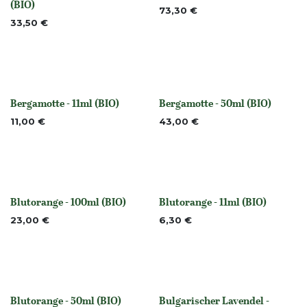
(BIO)
73,30
€
33,50
€
Bergamotte - 11ml (BIO)
Bergamotte - 50ml (BIO)
None
None
11,00
€
43,00
€
Blutorange - 100ml (BIO)
Blutorange - 11ml (BIO)
None
None
23,00
€
6,30
€
Blutorange - 50ml (BIO)
Bulgarischer Lavendel -
None
None