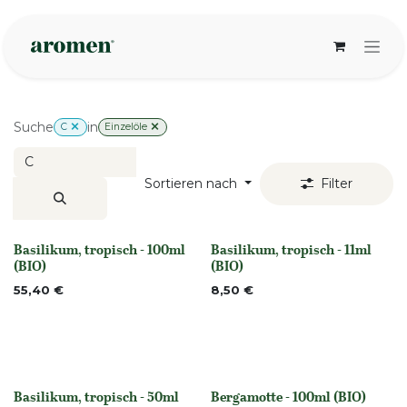
Zum Inhalt springen
Suche
in
C
Einzelöle
Sortieren nach
Filter
Basilikum, tropisch - 100ml
Basilikum, tropisch - 11ml
None
None
(BIO)
(BIO)
55,40
€
8,50
€
Basilikum, tropisch - 50ml
Bergamotte - 100ml (BIO)
None
None