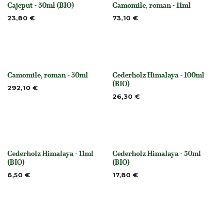
Cajeput - 50ml (BIO)
Camomile, roman - 11ml
None
None
23,80
€
73,10
€
Camomile, roman - 50ml
Cederholz Himalaya - 100ml
None
None
(BIO)
292,10
€
26,30
€
Cederholz Himalaya - 11ml
Cederholz Himalaya - 50ml
None
None
(BIO)
(BIO)
6,50
€
17,80
€