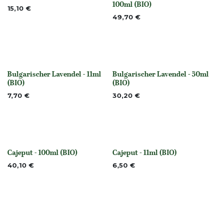
100ml (BIO)
15,10
€
49,70
€
Bulgarischer Lavendel - 11ml
Bulgarischer Lavendel - 50ml
None
None
(BIO)
(BIO)
7,70
€
30,20
€
Cajeput - 100ml (BIO)
Cajeput - 11ml (BIO)
None
None
40,10
€
6,50
€