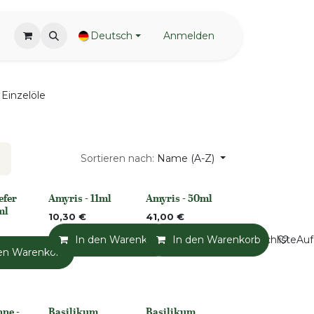
Deutsch
Anmelden
Einzelöle
Sortieren nach:
Name (A-Z)
efer
Amyris - 11ml
Amyris - 50ml
None
None
ml
10,30
€
41,00
€
In den Warenkorb
In den Warenkorb
Auf die Wunschliste
Auf
en Warenkorb
Auf die Wunschliste
Auf die Wunschliste
ne -
Basilikum,
Basilikum,