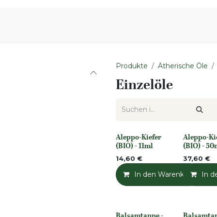
iration
Aromen Familie
Produkte
Ätherische Öle
Einzelöle
Aleppo-Kiefer
Aleppo-Ki
None
None
(BIO) - 11ml
(BIO) - 50
14,60
€
37,60
€
In den Warenkorb
In d
Balsamtanne -
Balsamtan