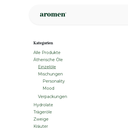
Zum Inhalt springen
Geschäft
Insp
Kategorien
Alle Produkte
Ätherische Öle
Einzelöle
Mischungen
Personality
Mood
Verpackungen
Hydrolate
Trägeröle
Zweige
Kräuter