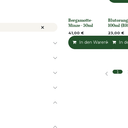
Bergamotte-
Blutorang
None
None
Minze - 50ml
100ml (BI
41,00
€
23,00
€
In den Warenkorb
In d
1