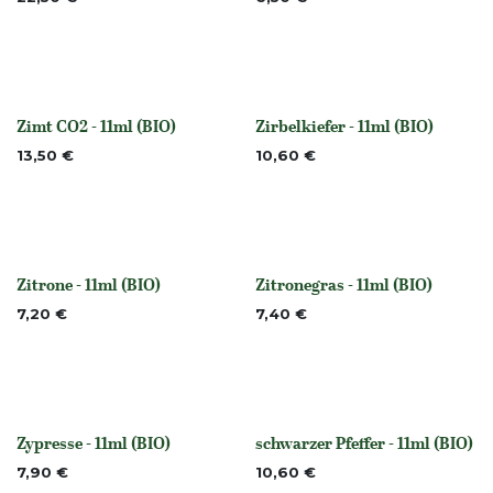
Zimt CO2 - 11ml (BIO)
Zirbelkiefer - 11ml (BIO)
None
None
13,50
€
10,60
€
Zitrone - 11ml (BIO)
Zitronegras - 11ml (BIO)
None
None
7,20
€
7,40
€
Zypresse - 11ml (BIO)
schwarzer Pfeffer - 11ml (BIO)
None
None
7,90
€
10,60
€