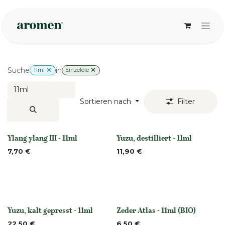
Zum Inhalt springen
Suche
in
11ml
Einzelöle
Sortieren nach
Filter
Ylang ylang III - 11ml
Yuzu, destilliert - 11ml
None
None
7,70
€
11,90
€
Yuzu, kalt gepresst - 11ml
Zeder Atlas - 11ml (BIO)
None
None
22,50
€
6,50
€