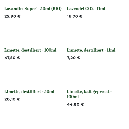
Lavandin 'Super' - 50ml (BIO)
Lavendel CO2 - 11ml
None
None
25,90
€
16,70
€
Limette, destilliert - 100ml
Limette, destilliert - 11ml
None
None
47,50
€
7,20
€
Limette, destilliert - 50ml
Limette, kalt gepresst -
None
None
100ml
28,10
€
44,80
€