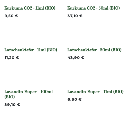
Kurkuma CO2 - 11ml (BIO)
Kurkuma CO2 - 50ml (BIO)
None
None
9,50
€
37,10
€
Latschenkiefer - 11ml (BIO)
Latschenkiefer - 50ml (BIO)
None
None
11,20
€
43,90
€
Lavandin 'Super' - 100ml
Lavandin 'Super' - 11ml (BIO)
None
None
(BIO)
6,80
€
39,10
€