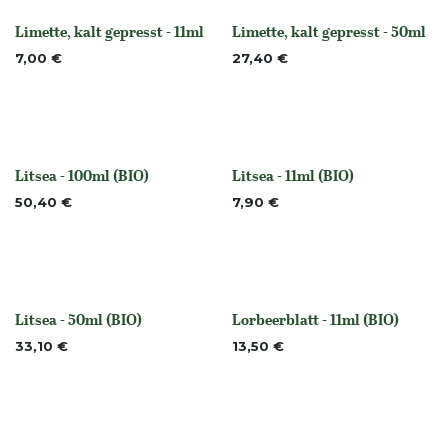
Limette, kalt gepresst - 11ml
Limette, kalt gepresst - 50ml
None
None
7,00
€
27,40
€
Litsea - 100ml (BIO)
Litsea - 11ml (BIO)
None
None
50,40
€
7,90
€
Litsea - 50ml (BIO)
Lorbeerblatt - 11ml (BIO)
None
None
33,10
€
13,50
€