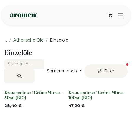
Zum Inhalt springen
...
Ätherische Öle
Einzelöle
Einzelöle
ak
Sortieren nach
Filter
Krauseminze / Grüne Minze -
Krauseminze / Grüne Minze-
None
None
50ml (BIO)
100ml (BIO)
28,40
€
47,20
€