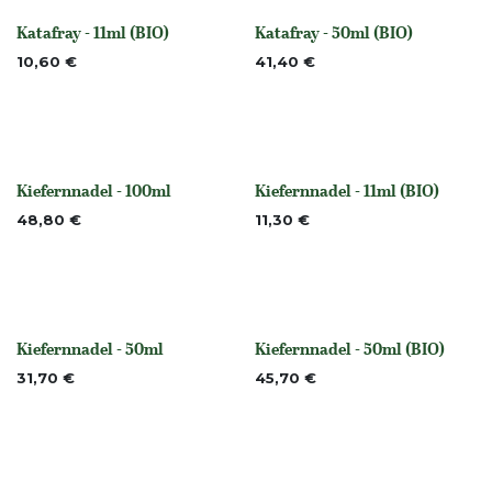
Katafray - 11ml (BIO)
Katafray - 50ml (BIO)
None
None
10,60
€
41,40
€
Kiefernnadel - 100ml
Kiefernnadel - 11ml (BIO)
None
None
48,80
€
11,30
€
Kiefernnadel - 50ml
Kiefernnadel - 50ml (BIO)
None
None
31,70
€
45,70
€