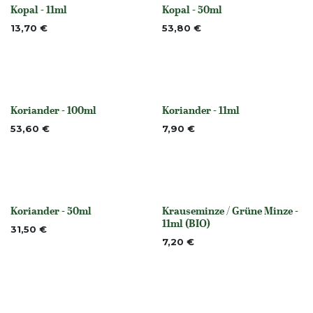
Kopal - 11ml
Kopal - 50ml
None
None
13,70
€
53,80
€
Koriander - 100ml
Koriander - 11ml
None
None
53,60
€
7,90
€
Koriander - 50ml
Krauseminze / Grüne Minze -
Nicht vorrättig
None
11ml (BIO)
31,50
€
7,20
€