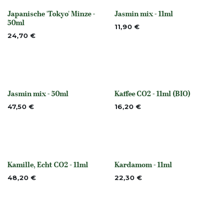
Japanische 'Tokyo' Minze -
Jasmin mix - 11ml
Nicht vorrättig
None
50ml
11,90
€
24,70
€
Jasmin mix - 50ml
Kaffee CO2 - 11ml (BIO)
None
None
47,50
€
16,20
€
Kamille, Echt CO2 - 11ml
Kardamom - 11ml
None
None
48,20
€
22,30
€