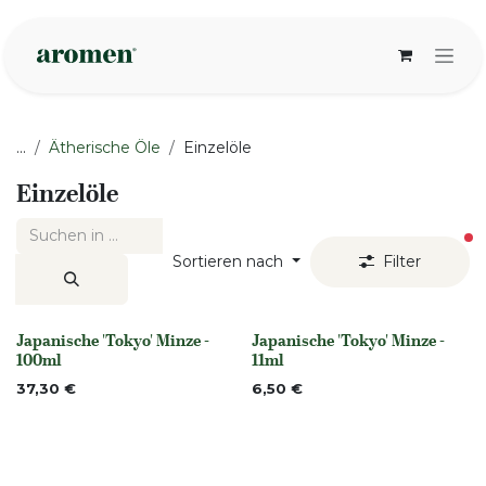
Zum Inhalt springen
...
Ätherische Öle
Einzelöle
Einzelöle
ak
Sortieren nach
Filter
Japanische 'Tokyo' Minze -
Japanische 'Tokyo' Minze -
Nicht vorrättig
Nicht vorrättig
100ml
11ml
37,30
€
6,50
€