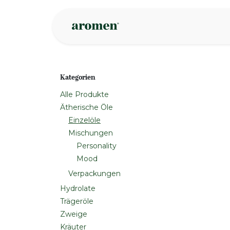
Zum Inhalt springen
Geschäft
Insp
Kategorien
Alle Produkte
Ätherische Öle
Einzelöle
Mischungen
Personality
Mood
Verpackungen
Hydrolate
Trägeröle
Zweige
Kräuter