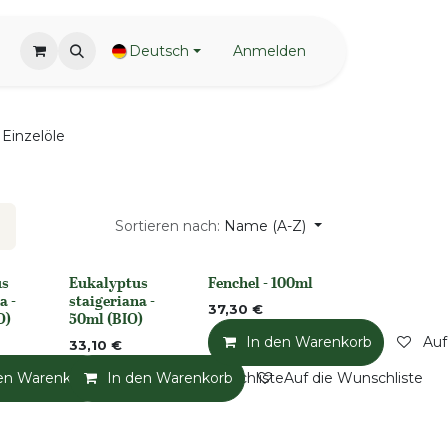
Deutsch
Anmelden
Einzelöle
Sortieren nach:
Name (A-Z)
us
Eukalyptus
Fenchel - 100ml
None
None
a -
staigeriana -
37,30
€
O)
50ml (BIO)
In den Warenkorb
Auf
33,10
€
en Warenkorb
Auf die Wunschliste
In den Warenkorb
Auf die Wunschliste
Auf die Wunschliste