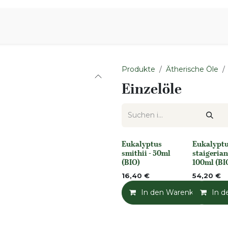
iration
Aromen Familie
Produkte
Ätherische Öle
Einzelöle
Eukalyptus
Eukalypt
None
None
smithii - 50ml
staigerian
(BIO)
100ml (BI
16,40
€
54,20
€
In den Warenkorb
In d