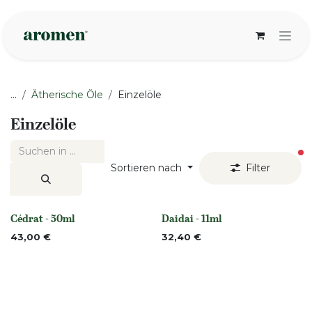
Zum Inhalt springen
...
Ätherische Öle
Einzelöle
Einzelöle
ak
Sortieren nach
Filter
Cédrat - 50ml
Daidai - 11ml
None
Nicht vorrättig
43,00
€
32,40
€