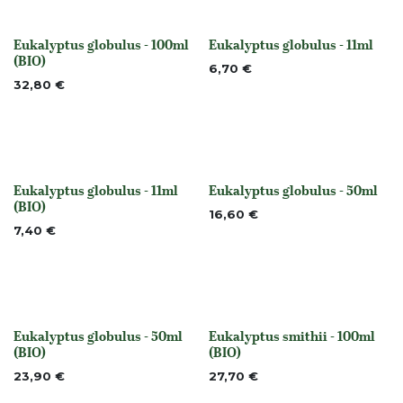
Eukalyptus globulus - 100ml
Eukalyptus globulus - 11ml
None
None
(BIO)
6,70
€
32,80
€
Eukalyptus globulus - 11ml
Eukalyptus globulus - 50ml
None
None
(BIO)
16,60
€
7,40
€
Eukalyptus globulus - 50ml
Eukalyptus smithii - 100ml
None
None
(BIO)
(BIO)
23,90
€
27,70
€