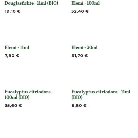
Douglasfichte - 11ml (BIO)
Elemi - 100ml
None
None
19,10
€
52,40
€
Elemi - 11ml
Elemi - 50ml
None
None
7,90
€
31,70
€
Eucalyptus citriodora -
Eucalyptus citriodora - 11ml
None
None
100ml (BIO)
(BIO)
35,60
€
6,80
€