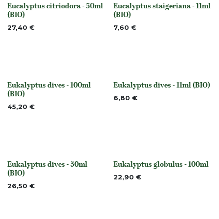
Eucalyptus citriodora - 50ml
Eucalyptus staigeriana - 11ml
None
None
(BIO)
(BIO)
27,40
€
7,60
€
Eukalyptus dives - 100ml
Eukalyptus dives - 11ml (BIO)
None
None
(BIO)
6,80
€
45,20
€
Eukalyptus dives - 50ml
Eukalyptus globulus - 100ml
None
None
(BIO)
22,90
€
26,50
€