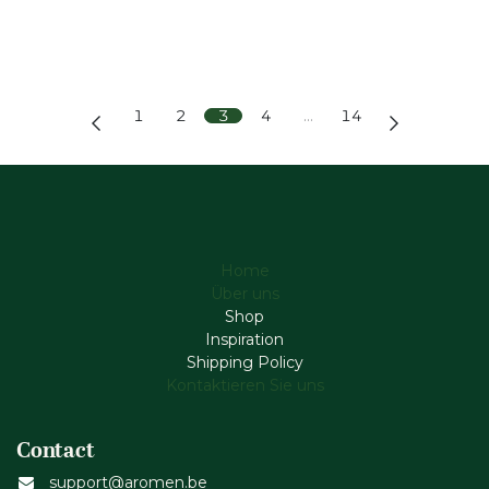
1
2
3
4
…
14
Home
Über uns
Shop
Inspiration
Shipping Policy
Kontaktieren Sie uns
Contact
support@aromen.be