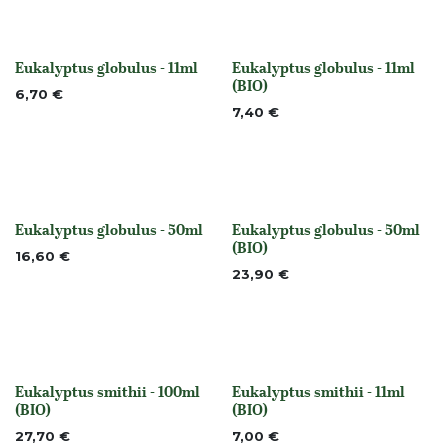
Eukalyptus globulus - 11ml
Eukalyptus globulus - 11ml
None
None
(BIO)
6,70
€
7,40
€
Eukalyptus globulus - 50ml
Eukalyptus globulus - 50ml
None
None
(BIO)
16,60
€
23,90
€
Eukalyptus smithii - 100ml
Eukalyptus smithii - 11ml
None
None
(BIO)
(BIO)
27,70
€
7,00
€