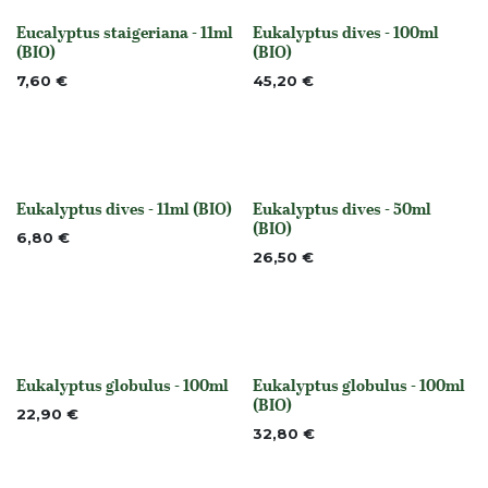
Eucalyptus staigeriana - 11ml
Eukalyptus dives - 100ml
None
None
(BIO)
(BIO)
7,60
€
45,20
€
Eukalyptus dives - 11ml (BIO)
Eukalyptus dives - 50ml
None
None
(BIO)
6,80
€
26,50
€
Eukalyptus globulus - 100ml
Eukalyptus globulus - 100ml
None
None
(BIO)
22,90
€
32,80
€