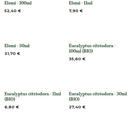
Elemi - 100ml
Elemi - 11ml
None
None
52,40
€
7,90
€
Elemi - 50ml
Eucalyptus citriodora -
None
None
100ml (BIO)
31,70
€
35,60
€
Eucalyptus citriodora - 11ml
Eucalyptus citriodora - 50ml
None
None
(BIO)
(BIO)
6,80
€
27,40
€