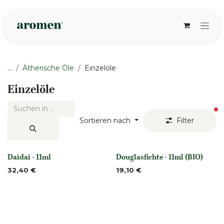
Zum Inhalt springen
...
Ätherische Öle
Einzelöle
Einzelöle
ak
Sortieren nach
Filter
Daidai - 11ml
Douglasfichte - 11ml (BIO)
Nicht vorrättig
None
32,40
€
19,10
€