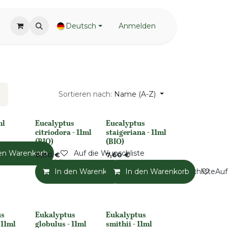
Deutsch
Anmelden
Sortieren nach:
Name (A-Z)
ml
Eucalyptus
Eucalyptus
None
None
citriodora - 11ml
staigeriana - 11ml
(BIO)
(BIO)
en Warenkorb
Auf die Wunschliste
6,80
€
7,60
€
Auf die Wunschliste
In den Warenkorb
In den Warenkorb
Auf die Wunschliste
Auf
us
Eukalyptus
Eukalyptus
None
None
 11ml
globulus - 11ml
smithii - 11ml