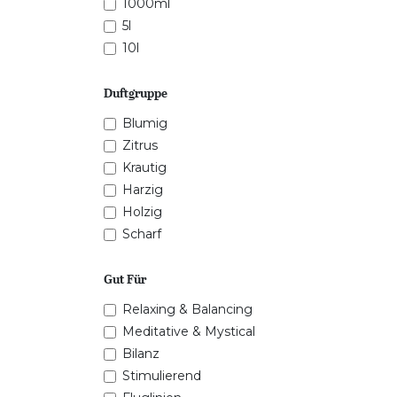
1000ml
5l
10l
Duftgruppe
Blumig
Zitrus
Krautig
Harzig
Holzig
Scharf
Gut Für
Relaxing & Balancing
Meditative & Mystical
Bilanz
Stimulierend