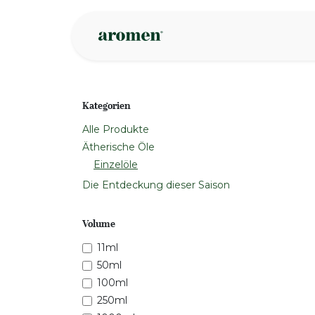
Zum Inhalt springen
Geschäft
Insp
Kategorien
Alle Produkte
Ätherische Öle
Einzelöle
Die Entdeckung dieser Saison
Volume
11ml
50ml
100ml
250ml