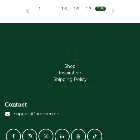
1
…
15
16
17
18
Home
Über uns
Shop
Inspiration
Shipping Policy
Kontaktieren Sie uns
Contact
support@aromen.be