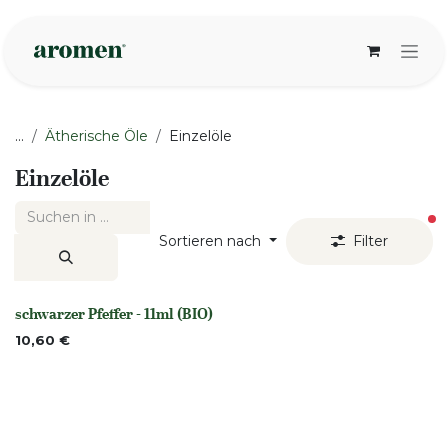
Zum Inhalt springen
...
Ätherische Öle
Einzelöle
Einzelöle
ak
Sortieren nach
Filter
schwarzer Pfeffer - 11ml (BIO)
None
10,60
€