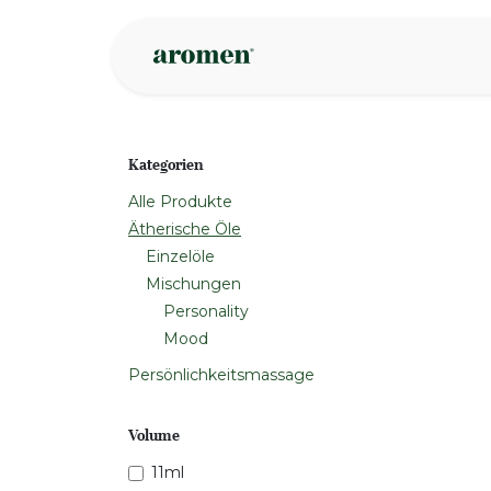
Zum Inhalt springen
Geschäft
Insp
Kategorien
Alle Produkte
Ätherische Öle
Einzelöle
Mischungen
Personality
Mood
Persönlichkeitsmassage
Volume
11ml