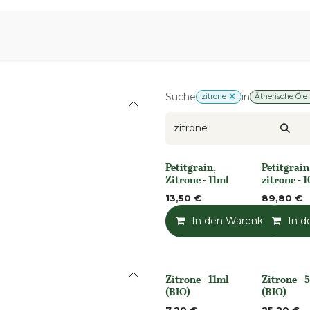
iration
Aromen Familie
Suche
in
zitrone
Ätherische Öle
Petitgrain,
Petitgrain
None
None
Zitrone - 11ml
zitrone - 
13,50
€
89,80
€
In den Warenkorb
In d
Zitrone - 11ml
Zitrone - 
None
None
(BIO)
(BIO)