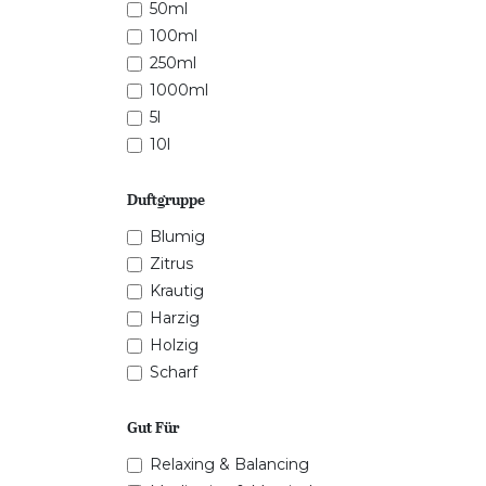
50ml
100ml
250ml
1000ml
5l
10l
Duftgruppe
Blumig
Zitrus
Krautig
Harzig
Holzig
Scharf
Gut Für
Relaxing & Balancing