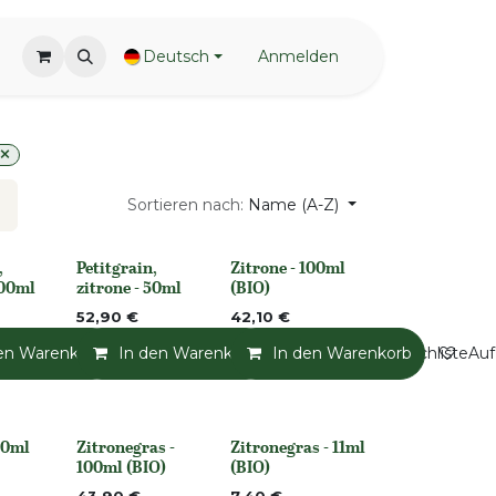
Deutsch
Anmelden
Sortieren nach:
Name (A-Z)
,
Petitgrain,
Zitrone - 100ml
None
None
100ml
zitrone - 50ml
(BIO)
52,90
€
42,10
€
en Warenkorb
Auf die Wunschliste
In den Warenkorb
Auf die Wunschliste
In den Warenkorb
Auf die Wunschliste
Auf
50ml
Zitronegras -
Zitronegras - 11ml
None
None
100ml (BIO)
(BIO)