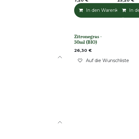
7,20
€
25,20
€
In den Warenkorb
In d
Zitronegras -
Nicht vorrättig
50ml (BIO)
26,30
€
Auf die Wunschliste