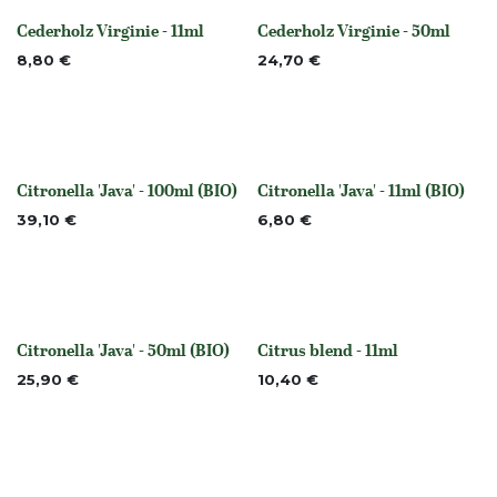
Cederholz Virginie - 11ml
Cederholz Virginie - 50ml
None
None
8,80
€
24,70
€
Citronella 'Java' - 100ml (BIO)
Citronella 'Java' - 11ml (BIO)
None
None
39,10
€
6,80
€
Citronella 'Java' - 50ml (BIO)
Citrus blend - 11ml
None
None
25,90
€
10,40
€