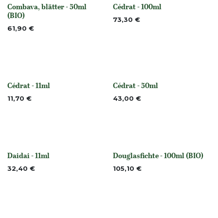
Combava, blätter - 50ml
Cédrat - 100ml
None
None
(BIO)
73,30
€
61,90
€
Cédrat - 11ml
Cédrat - 50ml
None
None
11,70
€
43,00
€
Daidai - 11ml
Douglasfichte - 100ml (BIO)
Nicht vorrättig
None
32,40
€
105,10
€