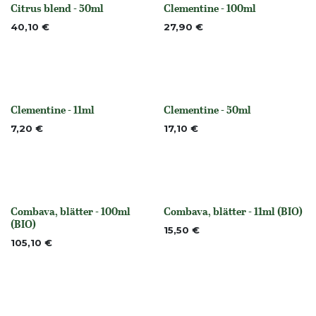
Citrus blend - 50ml
Clementine - 100ml
None
None
40,10
€
27,90
€
Clementine - 11ml
Clementine - 50ml
None
None
7,20
€
17,10
€
Combava, blätter - 100ml
Combava, blätter - 11ml (BIO)
None
None
(BIO)
15,50
€
105,10
€