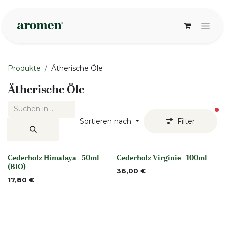
Zum Inhalt springen
Produkte
Ätherische Öle
Ätherische Öle
ak
Sortieren nach
Filter
Cederholz Himalaya - 50ml
Cederholz Virginie - 100ml
None
None
(BIO)
36,00
€
17,80
€