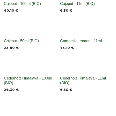
None
None
Cajeput - 100ml (BIO)
Cajeput - 11ml (BIO)
40,10
€
6,50
€
None
None
Cajeput - 50ml (BIO)
Camomile, roman - 11ml
23,80
€
73,10
€
None
None
Cederholz Himalaya - 100ml
Cederholz Himalaya - 11ml
(BIO)
(BIO)
26,30
€
6,50
€