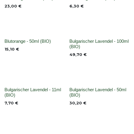
None
None
23,00
€
6,30
€
None
None
Blutorange - 50ml (BIO)
Bulgarischer Lavendel - 100ml
(BIO)
15,10
€
49,70
€
None
None
Bulgarischer Lavendel - 11ml
Bulgarischer Lavendel - 50ml
(BIO)
(BIO)
7,70
€
30,20
€