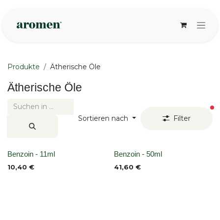
Zum Inhalt springen
Produkte
Ätherische Öle
Ätherische Öle
ak
Sortieren nach
Filter
None
None
Benzoin - 11ml
Benzoin - 50ml
10,40
€
41,60
€