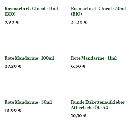
Rosmarin ct. Cineol - 11ml
Rosmarin ct. Cineol - 50ml
None
None
(BIO)
(BIO)
7,90
€
31,30
€
Rote Mandarine - 100ml
Rote Mandarine - 11ml
None
None
27,20
€
6,30
€
Rote Mandarine - 50ml
Runde Etikettenaufkleber
None
None
Ätherische Öle A4
18,00
€
10,10
€