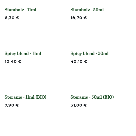
Siamholz - 11ml
Siamholz - 50ml
None
None
6,30
€
18,70
€
Spicy blend - 11ml
Spicy blend - 50ml
Nicht vorrättig
Nicht vorrättig
10,40
€
40,10
€
Steranis - 11ml (BIO)
Steranis - 50ml (BIO)
None
None
7,90
€
31,00
€