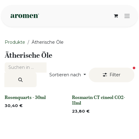
Zum Inhalt springen
Produkte
Ätherische Öle
Ätherische Öle
ak
Sortieren nach
Filter
Rosenquarts - 50ml
Rosmarin CT cineol CO2-
None
None
11ml
30,40
€
23,80
€