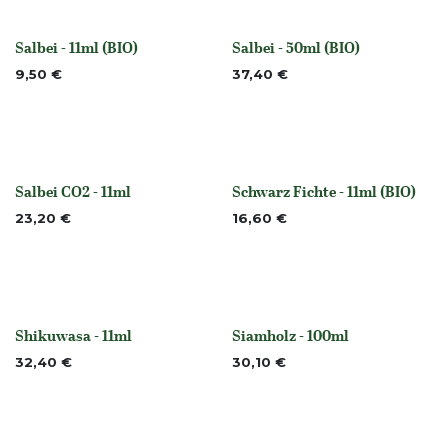
Salbei - 11ml (BIO)
Salbei - 50ml (BIO)
Nicht vorrättig
Nicht vorrättig
9,50
€
37,40
€
Salbei CO2 - 11ml
Schwarz Fichte - 11ml (BIO)
None
None
23,20
€
16,60
€
Shikuwasa - 11ml
Siamholz - 100ml
Nicht vorrättig
None
32,40
€
30,10
€