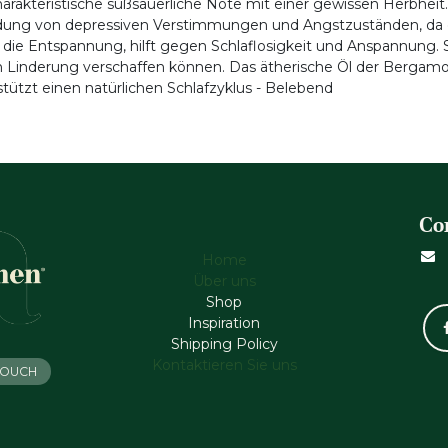
rakteristische süßsäuerliche Note mit einer gewissen Herbheit. I
dung von depressiven Verstimmungen und Angstzuständen, da es 
 die Entspannung, hilft gegen Schlaflosigkeit und Anspannun
Linderung verschaffen können. Das ätherische Öl der Bergamot
rstützt einen natürlichen Schlafzyklus - Belebend
Co
Home
Über uns
Shop
Inspiration
Shipping Policy
Kontaktieren Sie uns
 TOUCH