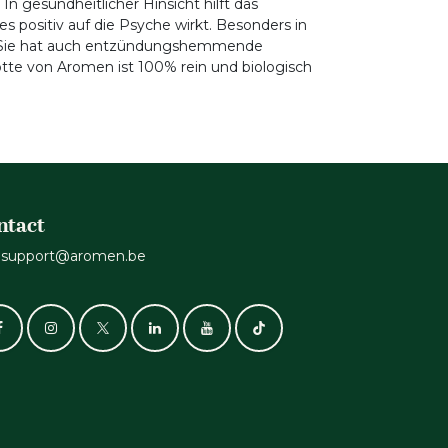
n gesundheitlicher Hinsicht hilft das
positiv auf die Psyche wirkt. Besonders in
g. Sie hat auch entzündungshemmende
te von Aromen ist 100% rein und biologisch
ntact
support@aromen.be