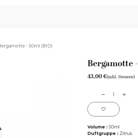
iration
Aromen Familie
Bergamotte - 50ml (BIO)
Bergamotte -
43,00
€
(inkl. Steuern)
Volume
:
50ml
Duftgruppe
:
Zitrus