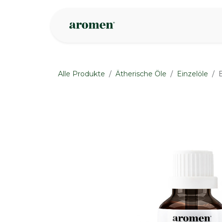
Zum Inhalt springen
Geschäft
Insp
Alle Produkte
Ätherische Öle
Einzelöle
None
None