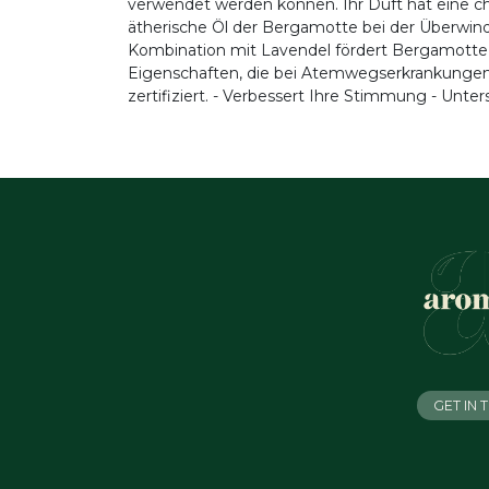
verwendet werden können. Ihr Duft hat eine cha
ätherische Öl der Bergamotte bei der Überwin
Kombination mit Lavendel fördert Bergamotte
Eigenschaften, die bei Atemwegserkrankungen 
zertifiziert. - Verbessert Ihre Stimmung - Unte
GET IN