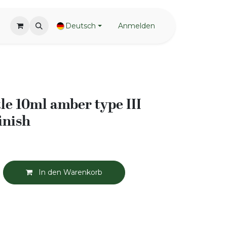
Deutsch
Anmelden
le 10ml amber type III
inish
In den Warenkorb