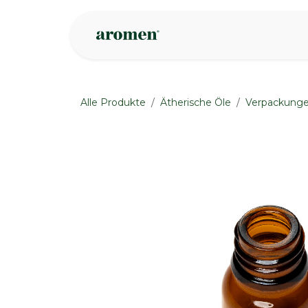
Zum Inhalt springen
Geschäft
Insp
Alle Produkte
Ätherische Öle
Verpackung
None