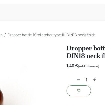
iration
Aromen Familie
en
Dropper bottle 10ml amber type III DIN18 neck finish
Dropper bott
DIN18 neck f
1,40
€
(inkl. Steuern)