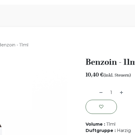
iration
Aromen Familie
Benzoin - 11ml
Benzoin - 11
10,40
€
(inkl. Steuern)
Volume
:
11ml
Duftgruppe
:
Harzig