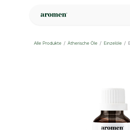
Zum Inhalt springen
Geschäft
Insp
Alle Produkte
Ätherische Öle
Einzelöle
None
None