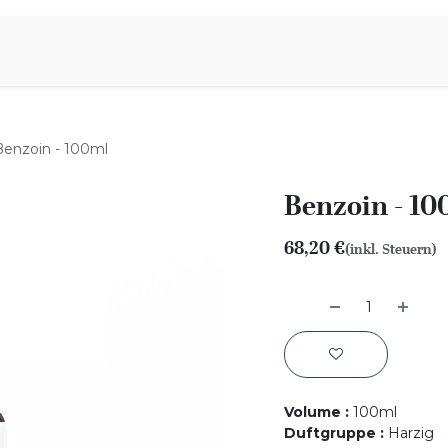
iration
Aromen Familie
Benzoin - 100ml
Benzoin - 10
68,20
€
(inkl. Steuern)
Volume
:
100ml
Duftgruppe
:
Harzig