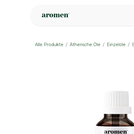
Zum Inhalt springen
Geschäft
Insp
Alle Produkte
Ätherische Öle
Einzelöle
None
None