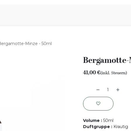
iration
Aromen Familie
Bergamotte-Minze - 50ml
Bergamotte-
41,00
€
(inkl. Steuern)
Volume
:
50ml
Duftgruppe
:
Krautig