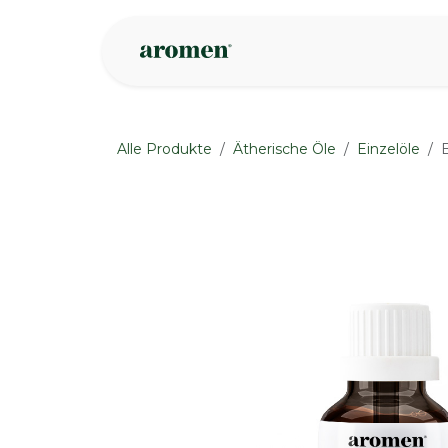
Zum Inhalt springen
Geschäft
Insp
Alle Produkte
Ätherische Öle
Einzelöle
None
None