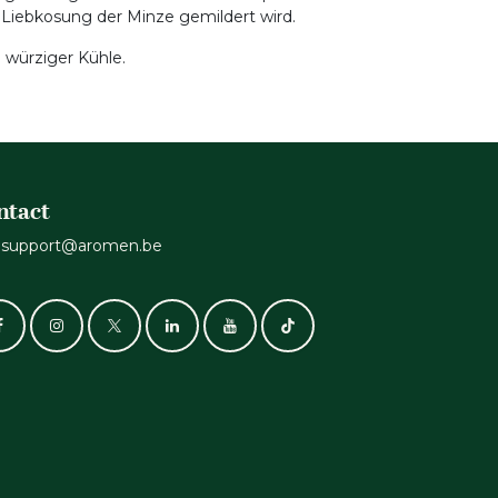
e Liebkosung der Minze gemildert wird.
d würziger Kühle.
ntact
support@aromen.be