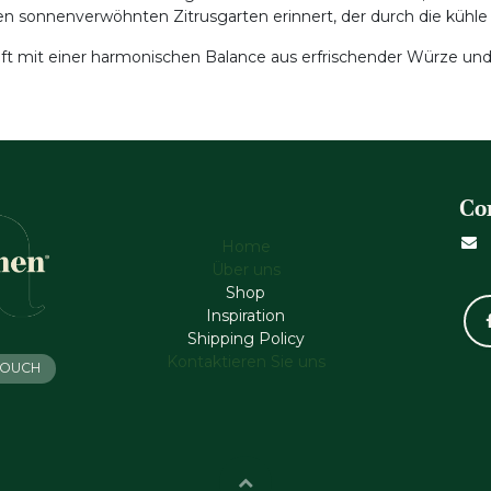
en sonnenverwöhnten Zitrusgarten erinnert, der durch die kühl
uft mit einer harmonischen Balance aus erfrischender Würze un
Co
Home
Über uns
Shop
Inspiration
Shipping Policy
Kontaktieren Sie uns
 TOUCH