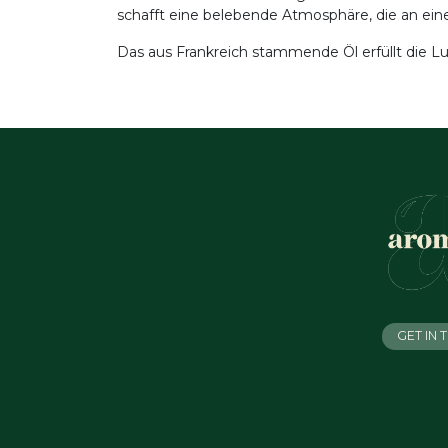
schafft eine belebende Atmosphäre, die an ein
Das aus Frankreich stammende Öl erfüllt die L
GET IN