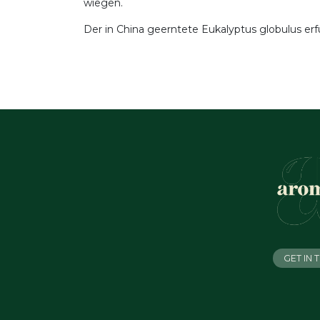
wiegen.
Der in China geerntete Eukalyptus globulus erf
GET IN