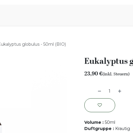
iration
Aromen Familie
Eukalyptus globulus - 50ml (BIO)
Eukalyptus g
23,90
€
(inkl. Steuern)
Volume
:
50ml
Duftgruppe
:
Krautig