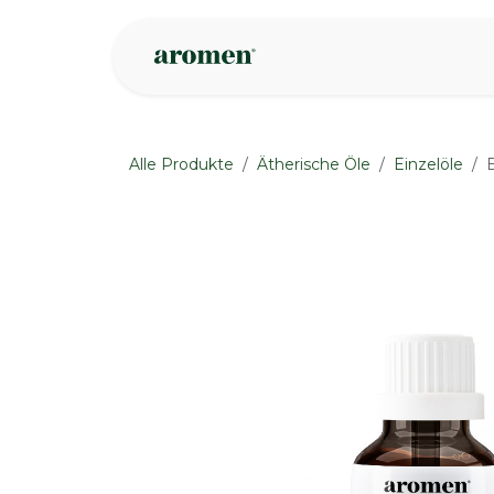
Zum Inhalt springen
Geschäft
Insp
Alle Produkte
Ätherische Öle
Einzelöle
None
None